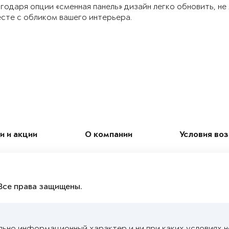
годаря опции «сменная панель» дизайн легко обновить, не
сте с обликом вашего интерьера.
и и акции
О компании
Условия во
Все права защищены.
льно информационный характер и ни при каких условиях 