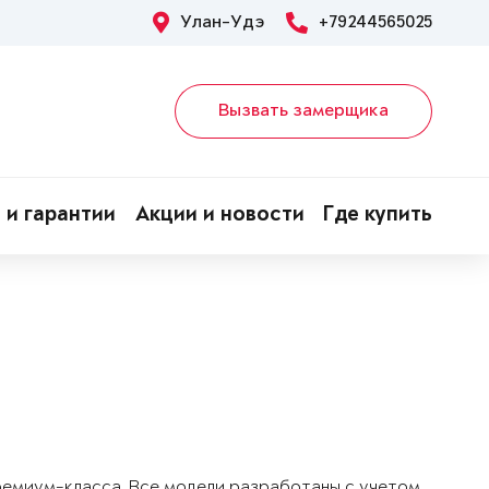
Улан-Удэ
+79244565025
Вызвать замерщика
 и гарантии
Акции и новости
Где купить
!
ремиум-класса. Все модели разработаны с учетом