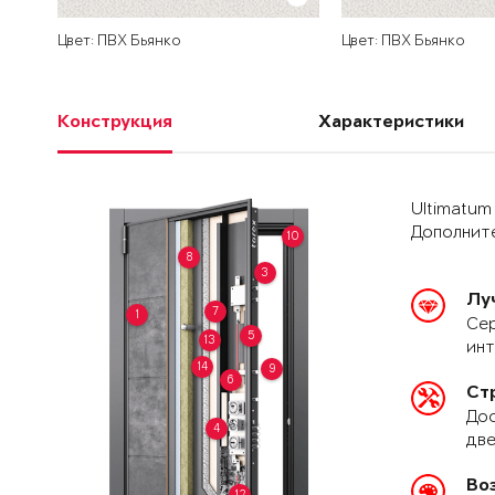
Цвет: ПВХ Бьянко
Цвет: ПВХ Бьянко
Конструкция
Характеристики
Ultimatum
Дополните
10
8
3
Лу
7
1
Сер
5
13
ин
14
9
6
Ст
Дос
4
две
Во
12