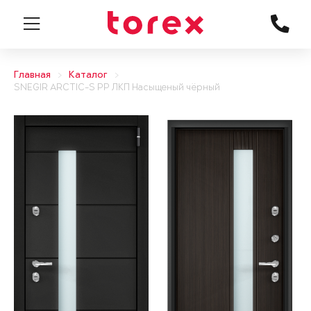
Главная
Каталог
SNEGIR ARCTIC-S PP ЛКП Насыщеный чёрный