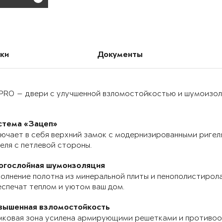
ки
Документы
PRO — двери с улучшенной взломостойкостью и шумоизоля
стема «Зацеп»
ючает в себя верхний замок с модернизированными ригел
еля с петлевой стороны.
огослойная шумоизоляция
олнение полотна из минеральной плиты и пенополистирола
спечат теплом и уютом ваш дом.
вышенная взломостойкость
мковая зона усилена армирующими решетками и противоо