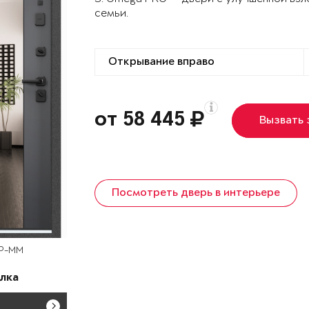
семьи.
от 58 445
Вызвать
Посмотреть дверь в интерьере
OP-MM
лка