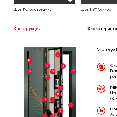
Цвет: Колоре гриджио
Цвет: ПВХ Оскуро
Конструкция
Характеристи
S. Omega 
3
14
Си
5
4
Вкл
10
6
2
риг
13
Мн
8
Нап
9
обе
17
12
11
По
7
За
1
16