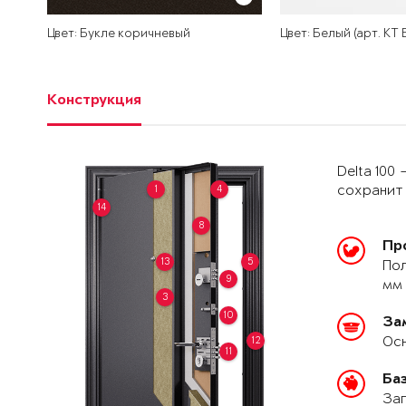
Цвет: Букле коричневый
Цвет: Белый (арт. КТ
Конструкция
Delta 100
1
4
сохранит 
14
8
Пр
13
5
Пол
9
мм 
3
10
За
Осн
12
11
Ба
Зап