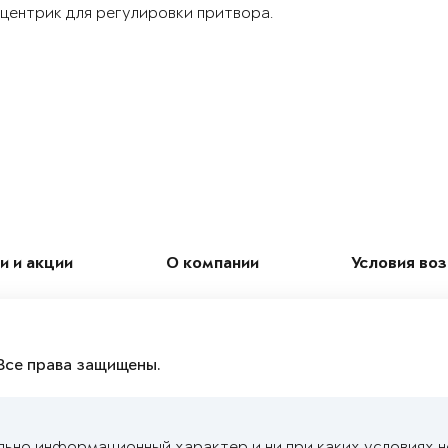
центрик для регулировки притвора.
и и акции
О компании
Условия во
Все права защищены.
льно информационный характер и ни при каких условиях 